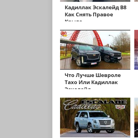
Кадиллак Эскалейд В8
Как Снять Правое
Крыло
Что Лучше Шевроле
Тахо Или Кадиллак
Эскалейд