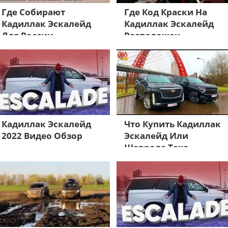
Где Собирают
Где Код Краски На
Кадиллак Эскалейд
Кадиллак Эскалейд
Для России
Расположен
Кадиллак Эскалейд
Что Купить Кадиллак
2022 Видео Обзор
Эскалейд Или
Шевроле Тахо