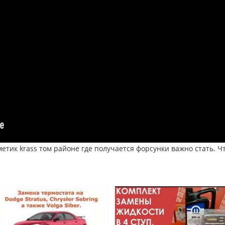
етик krass том районе где получается форсунки важно стать. Чт