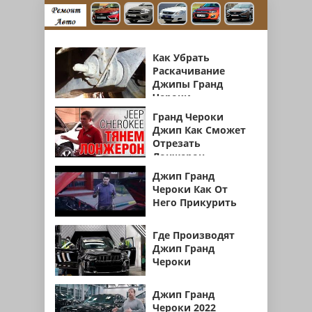
Как Убрать
Раскачивание
Джипы Гранд
Чероки
Гранд Чероки
Джип Как Сможет
Отрезать
Лонжерон
Джип Гранд
Чероки Как От
Него Прикурить
Где Производят
Джип Гранд
Чероки
Джип Гранд
Чероки 2022