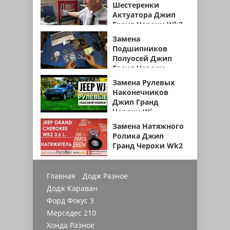
Шестеренки
Актуатора Джип
Гранд Чероки Wk2
Замена
Подшипников
Полуосей Джип
Гранд Чероки
Замена Рулевых
Наконечников
Джип Гранд
Чероки Wj
Замена Натяжного
Ролика Джип
Гранд Чероки Wk2
Главная
Додж Разное
Додж Караван
Форд Фокус 3
Мерседес 210
Хонда Разное