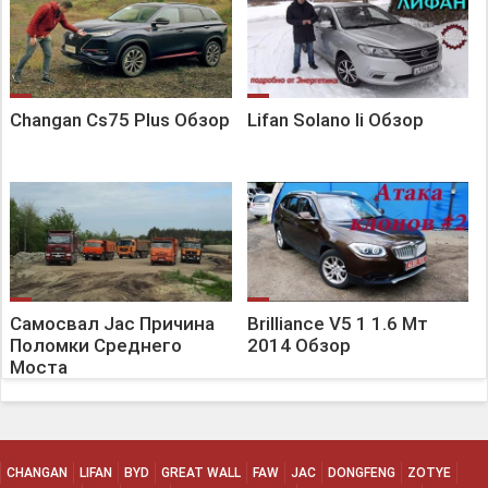
Changan Cs75 Plus Обзор
Lifan Solano Ii Обзор
Самосвал Jac Причина
Brilliance V5 1 1.6 Мт
Поломки Среднего
2014 Обзор
Моста
CHANGAN
LIFAN
BYD
GREAT WALL
FAW
JAC
DONGFENG
ZOTYE