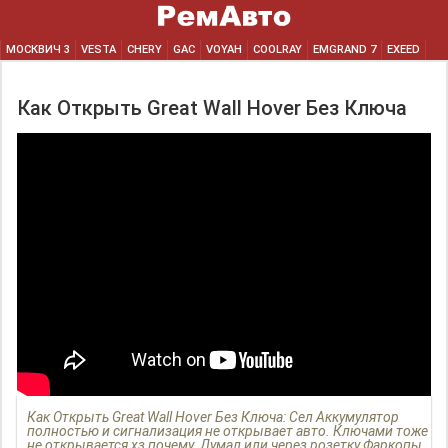
МОСКВИЧ 3
VESTA
CHERY
GAC
VOYAH
COOLRAY
EMGRAND 7
EXEED
Как Открыть Great Wall Hover Без Ключа
Как Открыть Great Wall Hover Без Ключа: Сел Аккумулятор
полностью и сигнализация не открывает авто. Ключами тоже
не открывается хз почему. Думал или через розетку Фаркопы