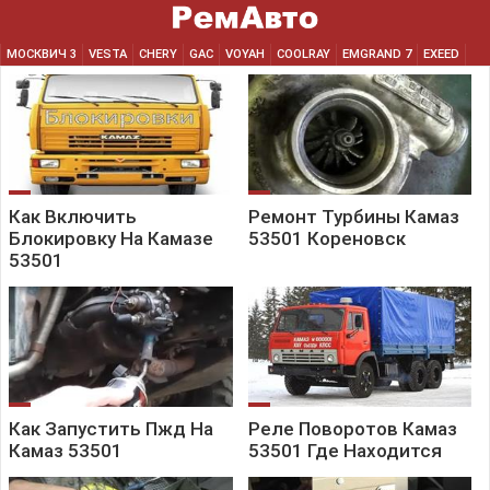
МОСКВИЧ 3
VESTA
CHERY
GAC
VOYAH
COOLRAY
EMGRAND 7
EXEED
Как Включить
Ремонт Турбины Камаз
Блокировку На Камазе
53501 Кореновск
53501
Как Запустить Пжд На
Реле Поворотов Камаз
Камаз 53501
53501 Где Находится