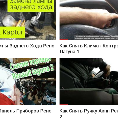
мпы Заднего Хода Рено
Как Снять Климат Контр
Лагуна 1
Панель Приборов Рено
Как Снять Ручку Акпп Ре
2