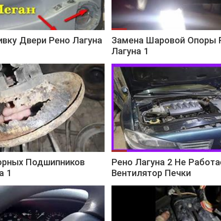
вку Двери Рено Лагуна
Замена Шаровой Опоры 
Лагуна 1
орных Подшипников
Рено Лагуна 2 Не Работа
а 1
Вентилятор Печки