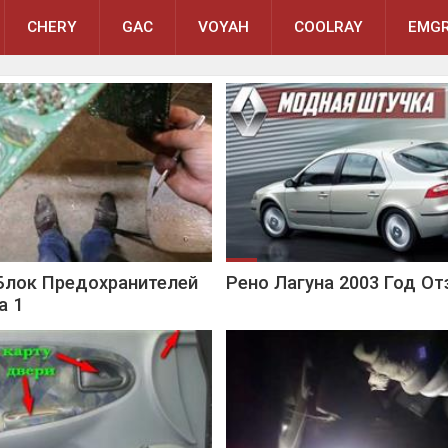
CHERY
GAC
VOYAH
COOLRAY
EMGR
Блок Предохранителей
Рено Лагуна 2003 Год О
а 1