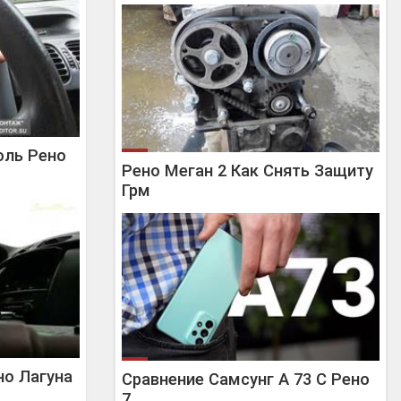
оль Рено
Рено Меган 2 Как Снять Защиту
Грм
но Лагуна
Сравнение Самсунг А 73 С Рено
7