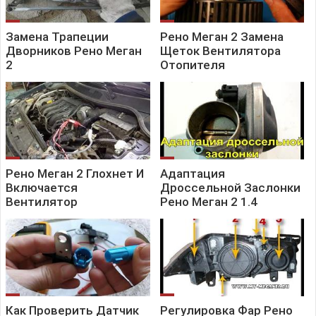
Замена Трапеции
Рено Меган 2 Замена
Дворников Рено Меган
Щеток Вентилятора
2
Отопителя
Рено Меган 2 Глохнет И
Адаптация
Включается
Дроссельной Заслонки
Вентилятор
Рено Меган 2 1.4
Как Проверить Датчик
Регулировка Фар Рено