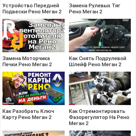
Устройство Передней
Замена Рулевых Тяг
Подвески Рено Меган 2
Рено Меган 2
Замена Моторчика
Как Снять Подрулевой
Печки Рено Меган 2
Шлейф Рено Меган 2
Как Разобрать Ключ
Как Отремонтировать
Карту Рено Меган 2
Фазорегулятор На Рено
Меган 2