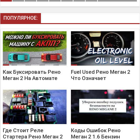
ПОПУЛЯРНОЕ:
Как Буксировать Рено
Fuel Used Рено Меган 2
Меган 2 На Автомате
Что Означает
Где Стоит Реле
Коды Ошибок Рено
Стартера Рено Меган 2
Меган 2 1.6 Бензин