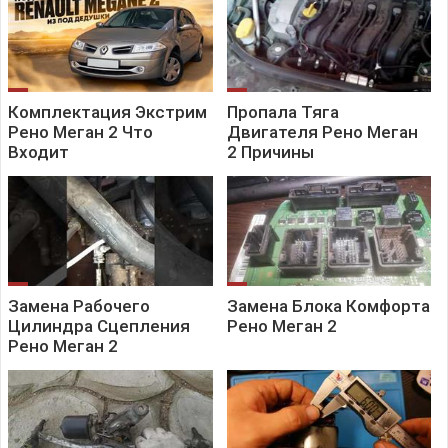
Комплектация Экстрим
Пропала Тяга
Рено Меган 2 Что
Двигателя Рено Меган
Входит
2 Причины
Замена Рабочего
Замена Блока Комфорта
Цилиндра Сцепления
Рено Меган 2
Рено Меган 2