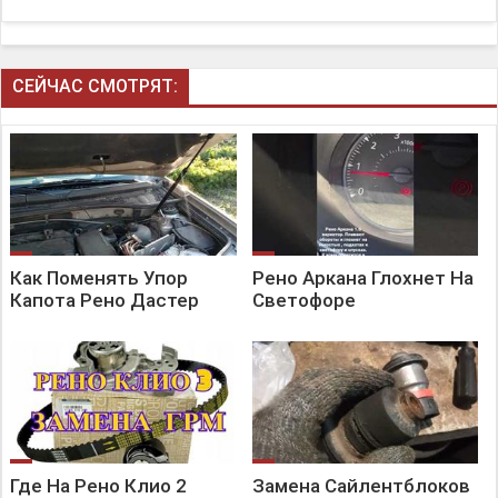
СЕЙЧАС СМОТРЯТ:
Как Поменять Упор
Рено Аркана Глохнет На
Капота Рено Дастер
Светофоре
Где На Рено Клио 2
Замена Сайлентблоков