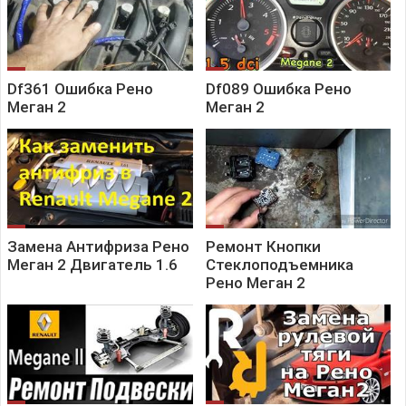
Df361 Ошибка Рено
Df089 Ошибка Рено
Меган 2
Меган 2
Замена Антифриза Рено
Ремонт Кнопки
Меган 2 Двигатель 1.6
Стеклоподъемника
Рено Меган 2