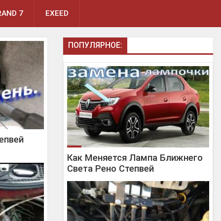
AND 7
EXEED
ПОПУЛЯРНОЕ:
епвей
Как Меняется Лампа Ближнего
Света Рено Степвей