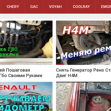
CHERY
GAC
VOYAH
COOLRAY
EMGR
вей Пошаговая
Снять Генератор Рено Ст
 Гбо Своими Руками
Двиг H4M