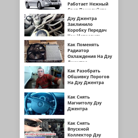
Работает Нежный
Свет Пожалуйста
Дэу Джентра
Заклинило
Коробку Передач
Как Исправить
Как Поменять
Радиатор
Охлаждения На Дэу
Джентра
Как Разобрать
Обшивку Порогов
На Дэу Джентра
Как Снять
Магнитолу Дэу
Джентра
Как Снять
Впускной
Коллектор Дэу