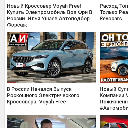
Новый Кроссовер Voyah Free!
Расход Топ
Купить Электромобиль Воя Фри В
Только Ре
России. Илья Ушаев Автоподбор
Revocars.
Форсаж
В России Начался Выпуск
Новый Суп
Роскошного Электрического
Компании 
Кроссовера. Voyah Free
Пожизненно
#Автомоби