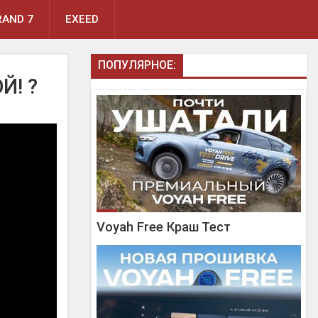
AND 7
EXEED
ПОПУЛЯРНОЕ:
Й! ?
Voyah Free Краш Тест