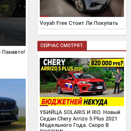
ый
а
а четыре.
стрый
Voyah Free Стоит Ли Покупать
вигатель 1.5
ами, их
ый Voyah
дификация на
100 км/ч
СЕЙЧАС СМОТРЯТ:
ть медленнее
 Панавто!
д Липецком
в шоу-румах
анал, ведь
УБИЙЦА SOLARIS И RIO. Новый
Седан Chery Arrizo 5 Plus 2021
Модельного Года. Скоро В