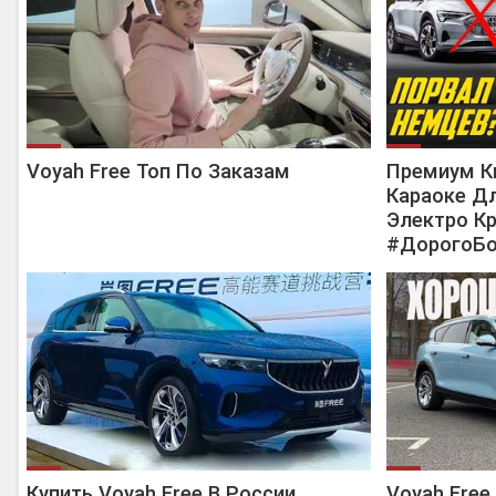
Voyah Free Топ По Заказам
Премиум К
Караоке Д
Электро Кр
#ДорогоБо
Купить Voyah Free В России
Voyah Fre