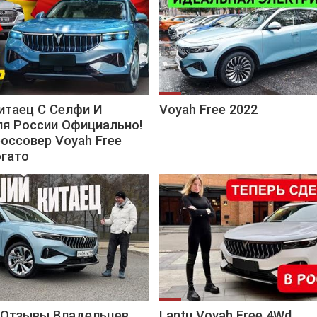
итаец С Селфи И
Voyah Free 2022
ля России Официально!
оссовер Voyah Free
гато
e Отзывы Владельцев
Lantu Voyah Free 4Wd