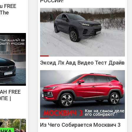
РОССИИ!
u FREE
 The
Эксид Лх Авд Видео Тест Драйв
AH FREE
ПЕ |
Из Чего Собирается Москвич 3