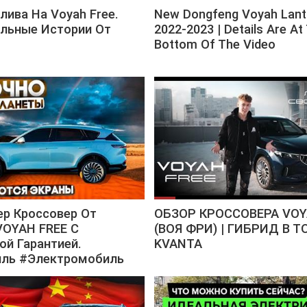
лива На Voyah Free.
New Dongfeng Voyah Lant
альные Истории От
2022-2023 | Details Are At
Bottom Of The Video
ер Кроссовер От
ОБЗОР КРОССОВЕРА VOY
VOYAH FREE C
(ВОЯ ФРИ) | ГИБРИД В ТО
й Гарантией.
KVANTA
ль #Электромобиль