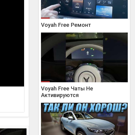
Voyah Free Ремонт
Voyah Free Чаты Не
Активируются
вил цены.
уме дилера
 как