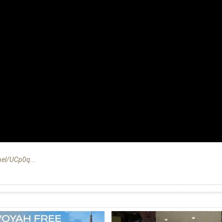
el/UCp0q...
за в России. Московский дилер привез выставочный образец и объя
дзаказ. При этом автомобиль уже можно посмотреть живьем, в шоур
 Примечательно, что машины приедут из Китая и Европы, где модель,