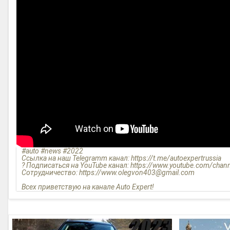
#auto #news #2022
Ссылка на наш Telegramm канал: https://t.me/autoexpertrussia
? Подписаться на YouTube канал: https://www.youtube.com/chann
Сотрудничество: https://www.olegvon403@gmail.com
Всех приветствую на канале Auto Expert!
Роскошные минивэны Voyah Dreamer стали доступны для зака
Пока что на представительский минивэн от Voyah открыт пре
есть выставленный образец.
До конца года планируется привезти не больше 20 минивэнов.
утверждает дилер, называется Dream.