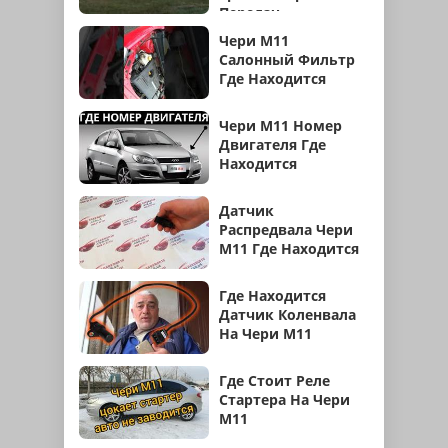
Передач
Чери М11
Салонный Фильтр
Где Находится
Чери М11 Номер
Двигателя Где
Находится
Датчик
Распредвала Чери
М11 Где Находится
Где Находится
Датчик Коленвала
На Чери М11
Где Стоит Реле
Стартера На Чери
М11