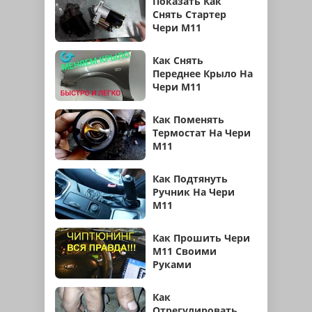
Показать Как
Снять Стартер
Чери М11
Как Снять
Переднее Крыло На
Чери М11
Как Поменять
Термостат На Чери
М11
Как Подтянуть
Ручник На Чери
М11
Как Прошить Чери
М11 Своими
Руками
Как
Отрегулировать