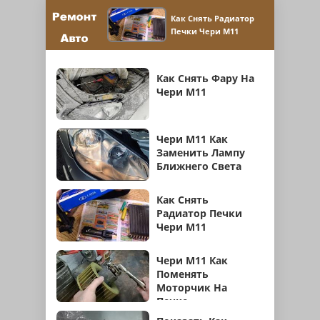
Как Снять Радиатор
Печки Чери М11
Как Снять Фару На
Чери М11
Чери М11 Как
Заменить Лампу
Ближнего Света
Как Снять
Радиатор Печки
Чери М11
Чери М11 Как
Поменять
Моторчик На
Печке