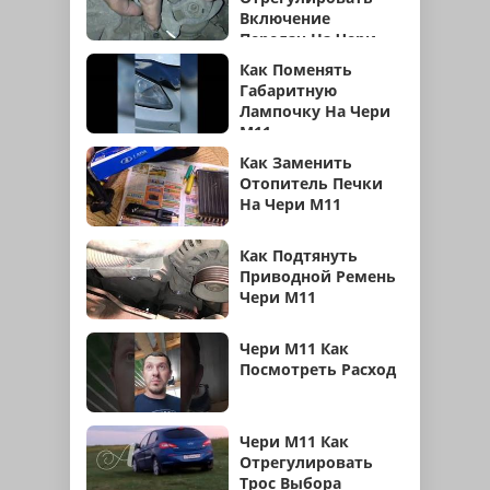
Включение
Передач На Чери
М11
Как Поменять
Габаритную
Лампочку На Чери
М11
Как Заменить
Отопитель Печки
На Чери М11
Как Подтянуть
Приводной Ремень
Чери М11
Чери М11 Как
Посмотреть Расход
Чери М11 Как
Отрегулировать
Трос Выбора