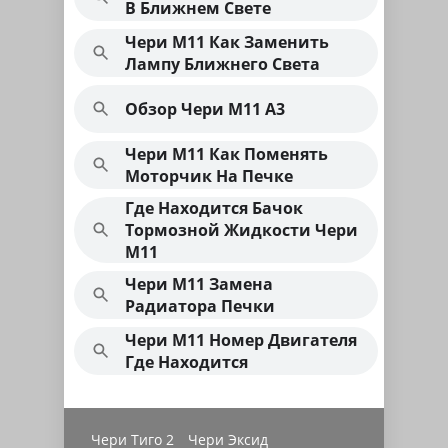
В Ближнем Свете
Чери М11 Как Заменить
Лампу Ближнего Света
Обзор Чери М11 А3
Чери М11 Как Поменять
Моторчик На Печке
Где Находится Бачок
Тормозной Жидкости Чери
М11
Чери М11 Замена
Радиатора Печки
Чери М11 Номер Двигателя
Где Находится
Чери Тиго 2
Чери Эксид