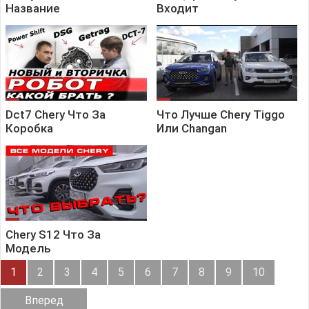
Название
Входит
Dct7 Chery Что За
Что Лучше Chery Tiggo
Коробка
Или Changan
Chery S12 Что За
Модель
1
2
3
4
5
6
7
8
9
10
Вперед