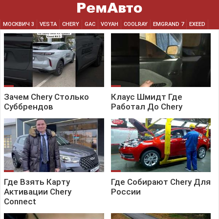
МОСКВИЧ 3
VESTA
CHERY
GAC
VOYAH
COOLRAY
EMGRAND 7
EXEED
Зачем Chery Столько
Клаус Шмидт Где
Суббрендов
Работал До Chery
Где Взять Карту
Где Собирают Chery Для
Активации Chery
России
Connect