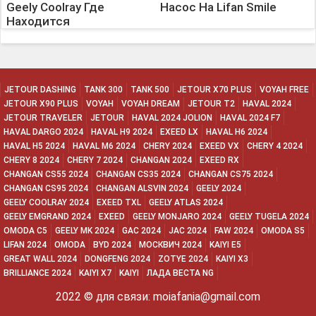
Geely Coolray Где
Насос На Lifan Smile
Находится
JETOUR DASHING
TANK 300
TANK 500
JETOUR X70 PLUS
VOYAH FREE
JETOUR X90 PLUS
VOYAH
VOYAH DREAM
JETOUR T2
HAVAL 2024
JETOUR TRAVELER
JETOUR
HAVAL 2024 JOLION
HAVAL 2024 F7
HAVAL DARGO 2024
HAVAL H9 2024
EXEED LX
HAVAL H6 2024
HAVAL H5 2024
HAVAL M6 2024
CHERY 2024
EXEED VX
CHERY 4 2024
CHERY 8 2024
CHERY 7 2024
CHANGAN 2024
EXEED RX
CHANGAN CS55 2024
CHANGAN CS35 2024
CHANGAN CS75 2024
CHANGAN CS95 2024
CHANGAN ALSVIN 2024
GEELY 2024
GEELY COOLRAY 2024
EXEED TXL
GEELY ATLAS 2024
GEELY EMGRAND 2024
EXEED
GEELY MONJARO 2024
GEELY TUGELA 2024
OMODA C5
GEELY MK 2024
GAC 2024
JAC 2024
FAW 2024
OMODA S5
LIFAN 2024
OMODA
BYD 2024
МОСКВИЧ 2024
KAIYI E5
GREAT WALL 2024
DONGFENG 2024
ZOTYE 2024
KAIYI X3
BRILLIANCE 2024
KAIYI X7
KAIYI
ЛАДА ВЕСТА NG
2022 © для связи: moiafania@gmail.com