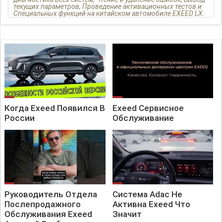
текущих параметров, Проведение активационных тестов и
Специальных функций на китайском автомобиле EXEED LX.
Когда Exeed Появился В
Exeed Сервисное
России
Обслуживание
Руководитель Отдела
Система Adac Не
Послепродажного
Активна Exeed Что
Обслуживания Exeed
Значит