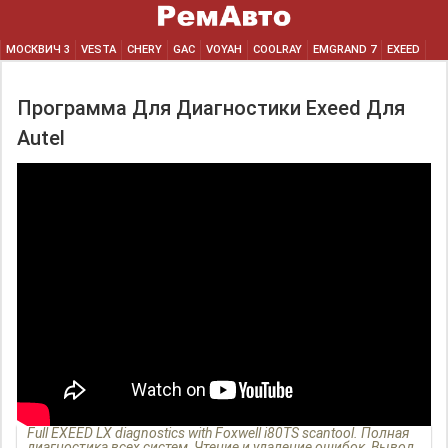
МОСКВИЧ 3
VESTA
CHERY
GAC
VOYAH
COOLRAY
EMGRAND 7
EXEED
Программа Для Диагностики Exeed Для
Autel
Full EXEED LX diagnostics with Foxwell i80TS scantool. Полная
диагностика всех систем, Чтение и удаление ошибок, Вывод