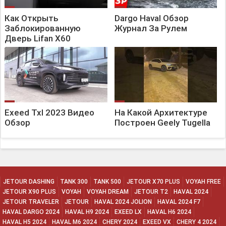
Как Открыть
Dargo Haval Обзор
Заблокированную
Журнал За Рулем
Дверь Lifan X60
Exeed Txl 2023 Видео
На Какой Архитектуре
Обзор
Построен Geely Tugella
JETOUR DASHING
TANK 300
TANK 500
JETOUR X70 PLUS
VOYAH FREE
JETOUR X90 PLUS
VOYAH
VOYAH DREAM
JETOUR T2
HAVAL 2024
JETOUR TRAVELER
JETOUR
HAVAL 2024 JOLION
HAVAL 2024 F7
HAVAL DARGO 2024
HAVAL H9 2024
EXEED LX
HAVAL H6 2024
HAVAL H5 2024
HAVAL M6 2024
CHERY 2024
EXEED VX
CHERY 4 2024