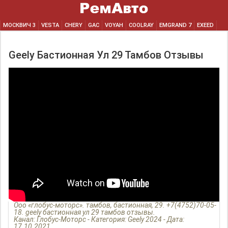
МОСКВИЧ 3
VESTA
CHERY
GAC
VOYAH
COOLRAY
EMGRAND 7
EXEED
Geely Бастионная Ул 29 Тамбов Отзывы
Ооо «глобус-моторс». тамбов, бастионная, 29. +7(4752)70-05-
18. geely бастионная ул 29 тамбов отзывы.
Канал: Глобус-Моторс - Категория: Geely 2024 - Дата:
17.10.2021