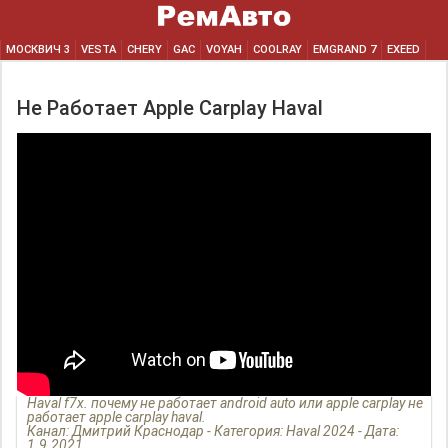
МОСКВИЧ 3
VESTA
CHERY
GAC
VOYAH
COOLRAY
EMGRAND 7
EXEED
Не Работает Apple Carplay Haval
Haval f7x. почему не работает android auto или apple carplay не
работает apple carplay haval.
Канал: Дмитрий Краснодар - Категория: Haval 2024 - Дата:
1.9.2021