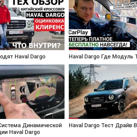
одят Haval Dargo
Haval Dargo Где Модуль 
 Система Динамической
Haval Dargo Тест Драйв 
ии Haval Dargo