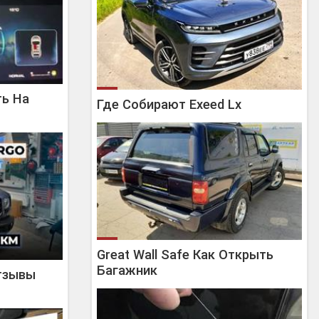
ть На
Где Собирают Exeed Lx
Great Wall Safe Как Открыть
Багажник
Отзывы