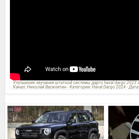
Улучшение звучания штатной системы дарго haval dargo 2023 
Канал: Николай Василятин - Категория: Haval Dargo 2024 - Дата