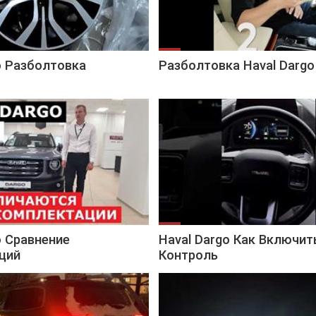
o Разболтовка
Разболтовка Haval Dargo
o Сравнение
Haval Dargo Как Включит
ций
Контроль