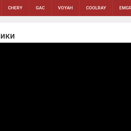
CHERY
GAC
VOYAH
COOLRAY
EMGR
тики