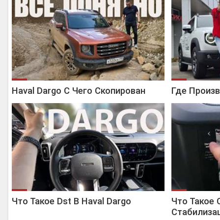
Haval Dargo С Чего Скопирован
Где Произв
Что Такое Dst В Haval Dargo
Что Такое
Стабилизац