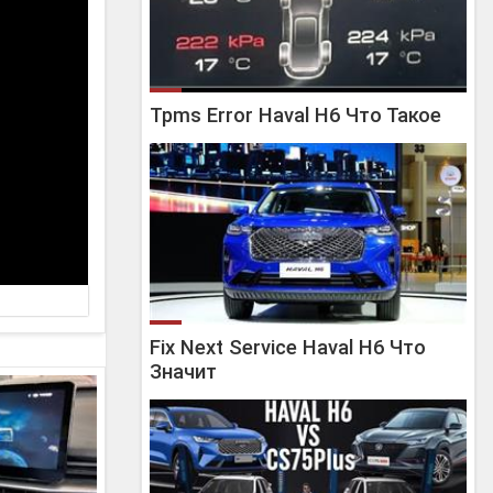
Tpms Error Haval H6 Что Такое
Fix Next Service Haval H6 Что
Значит