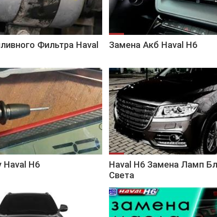
ливного Фильтра Haval
Замена Акб Haval H6
 Haval H6
Haval H6 Замена Ламп Б
Света