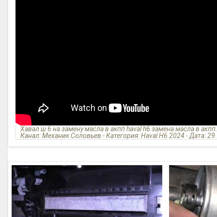
Хавал ш 6 на замену масла в акпп haval h6 замена масла в акпп
Канал: Механик Соловьев - Категория: Haval H6 2024 - Дата: 29