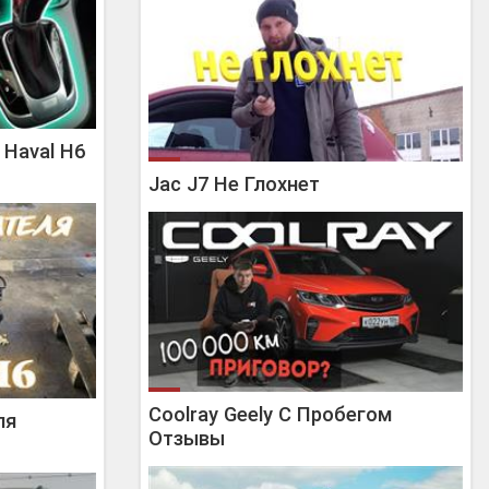
 Haval H6
Jac J7 Не Глохнет
Coolray Geely С Пробегом
ля
Отзывы