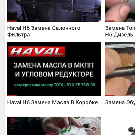
Haval H6 Замена Салонного
Замена Топ
Фильтра
H6 Дизель
Haval H6 Замена Масла В Коробке
Замена Эбу