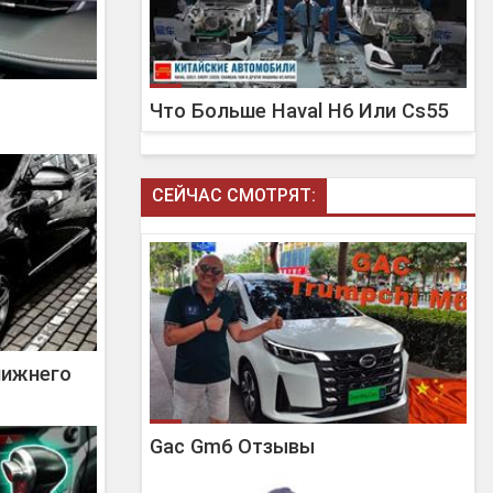
Что Больше Haval H6 Или Cs55
СЕЙЧАС СМОТРЯТ:
лижнего
Gac Gm6 Отзывы