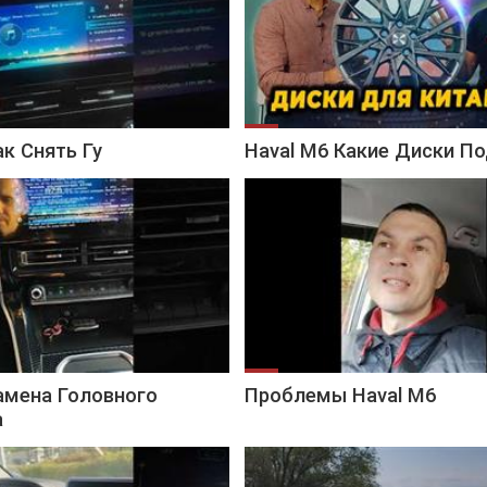
ак Снять Гу
Haval M6 Какие Диски П
амена Головного
Проблемы Haval M6
а