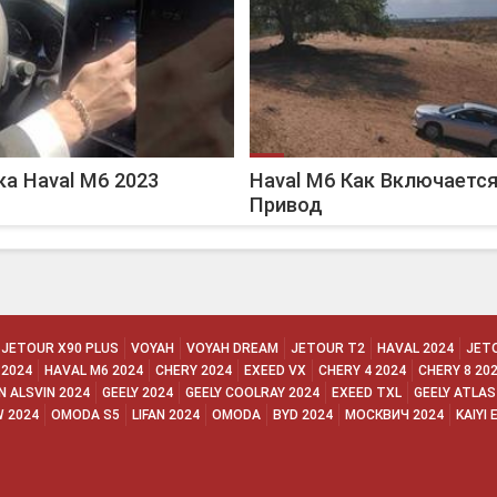
а Haval M6 2023
Haval M6 Как Включаетс
Привод
JETOUR X90 PLUS
VOYAH
VOYAH DREAM
JETOUR T2
HAVAL 2024
JET
 2024
HAVAL M6 2024
CHERY 2024
EXEED VX
CHERY 4 2024
CHERY 8 20
 ALSVIN 2024
GEELY 2024
GEELY COOLRAY 2024
EXEED TXL
GEELY ATLAS
W 2024
OMODA S5
LIFAN 2024
OMODA
BYD 2024
МОСКВИЧ 2024
KAIYI 