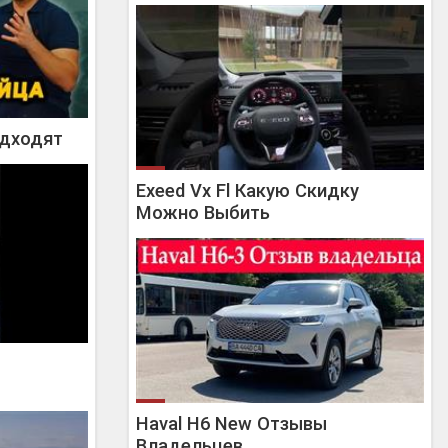
одходят
Exeed Vx Fl Какую Скидку
Можно Выбить
Haval H6 New Отзывы
Владельцев