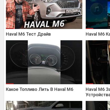
Haval M6 Тест Драйв
Haval M6 К
Какое Топливо Лить В Haval M6
Haval M6 З
Устройств