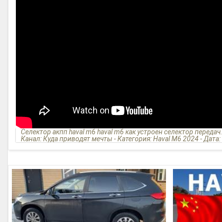
Селектор акпп haval m6 haval m6 как устроен селектор передач
Канал: Куда приводят мечты - Категория: Haval M6 2024 - Дата: