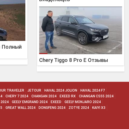
я Полный
Chery Tiggo 8 Pro E Отзывы
OUR TRAVELER
JETOUR
HAVAL 2024 JOLION
HAVAL 2024 F7
24
CHERY 7 2024
CHANGAN 2024
EXEED RX
CHANGAN CS55 2024
 2024
GEELY EMGRAND 2024
EXEED
GEELY MONJARO 2024
E5
GREAT WALL 2024
DONGFENG 2024
ZOTYE 2024
KAIYI X3