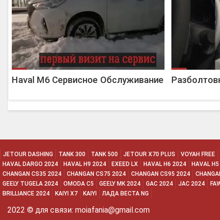
Haval M6 Сервисное Обслуживание
Разболтовк
JETOUR DASHING
TANK 300
TANK 500
JETOUR X70 PLUS
VOYAH FREE
HAVAL DARGO 2024
HAVAL H9 2024
EXEED LX
HAVAL H6 2024
HAVAL H5
CHANGAN CS35 2024
CHANGAN CS75 2024
CHANGAN CS95 2024
CHANGAN
GEELY TUGELA 2024
OMODA C5
GEELY MK 2024
GAC 2024
JAC 2024
FA
BRILLIANCE 2024
KAIYI X7
KAIYI
ЛАДА ВЕСТА NG
2022 © для связи: moiafania@gmail.com