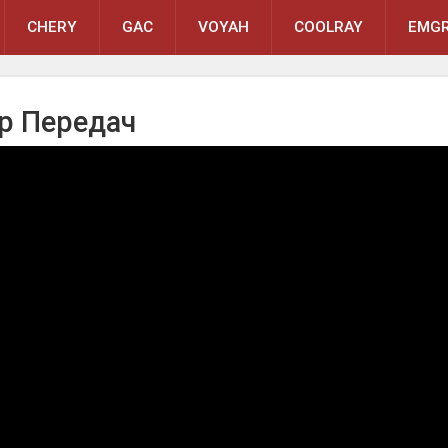
CHERY
GAC
VOYAH
COOLRAY
EMGR
ор Передач