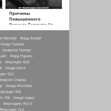
Причины
Повышенного
Расхода Топлива На
Хонда Пилот
е Малибу
Форд Эскорт
Хонда Торнео
Шевроле Трекер
сайт
Форд Торнео
р
Мерседес GLK
4
Хонда Шатл
дес GLS
евроле Спарка
ер
Хонда Инспаер
ерседес 500
с 250
Хонда лодка
Мерседеес W213
Мерседес CLA