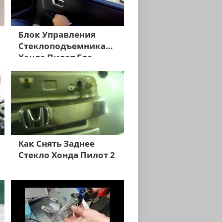
Блок Управления
Стеклоподъемниками
Хонда Пилот Где
Находится
Как Снять Заднее
Стекло Хонда Пилот 2