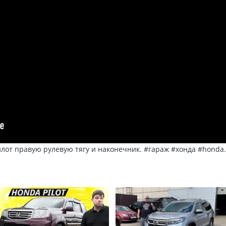
илот правую рулевую тягу и наконечник. #гараж #хонда #honda.