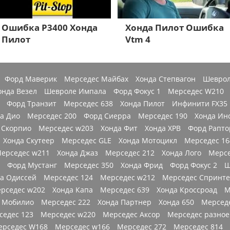
Ошибка P3400 Хонда
Хонда Пилот Ошибка
Пилот
Vtm 4
Форд Маверик
Мерседес Майбах
Хонда Степвагон
Шеврол
онда Везел
Шевроле Импала
Форд Фокус 1
Мерседес W210
Форд Транзит
Мерседес 638
Хонда Пилот
Инфинити FX35
а Дио
Мерседес 200
Форд Сиерра
Мерседес 190
Хонда Ин
 Скорпио
Мерседес w203
Хонда Фит
Хонда ХРВ
Форд Рапто
Хонда Скутеер
Мерседес GLE
Хонда Мотоцикл
Мерседес 16
ерседес w211
Хонда Джаз
Мерседес 212
Хонда Лого
Мерсе
Форд Мустанг
Мерседес 350
Хонда Фрид
Форд Фокус 2
Ш
а Одиссей
Мерседес 124
Мерседес w212
Мерседес Спринт
рседес w202
Хонда Капа
Мерседес 639
Хонда Кроссроад
М
 Мобилио
Мерседес 222
Хонда Партнер
Хонда 650
Мерседе
седес 123
Мерседес w220
Мерседес Аксор
Мерседес разное
ерседес W168
Мерседес w166
Мерседес 272
Мерседес 814