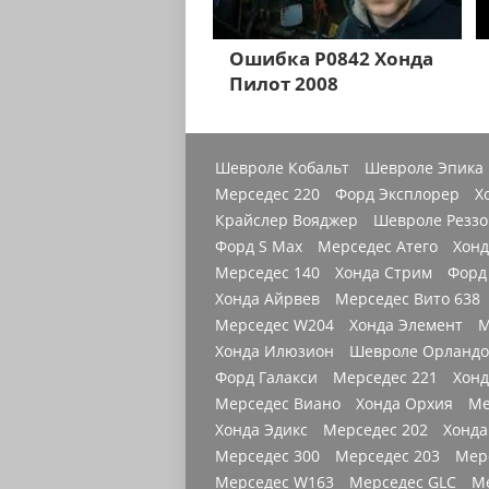
Ошибка Р0842 Хонда
Пилот 2008
Шевроле Кобальт
Шевроле Эпика
Мерседес 220
Форд Эксплорер
Х
Крайслер Вояджер
Шевроле Реззо
Форд S Max
Мерседес Атего
Хонд
Мерседес 140
Хонда Стрим
Форд
Хонда Айрвев
Мерседес Вито 638
Мерседес W204
Хонда Элемент
М
Хонда Илюзион
Шевроле Орландо
Форд Галакси
Мерседес 221
Хонд
Мерседес Виано
Хонда Орхия
Ме
Хонда Эдикс
Мерседес 202
Хонда
Мерседес 300
Мерседес 203
Мер
Мерседес W163
Мерседес GLC
М