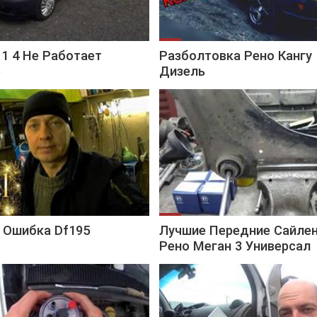
 1 4 Не Работает
Разболтовка Рено Кангу 
р
Дизель
 Ошибка Df195
Лучшие Передние Сайле
Рено Меган 3 Универсал