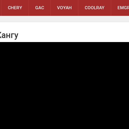
CHERY
GAC
VOYAH
COOLRAY
EMGR
Кангу