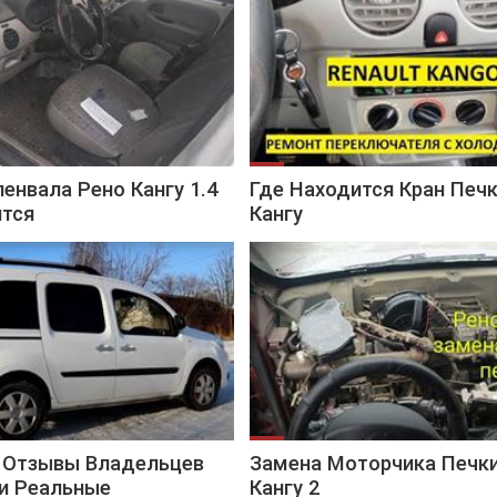
енвала Рено Кангу 1.4
Где Находится Кран Печ
ится
Кангу
у Отзывы Владельцев
Замена Моторчика Печк
и Реальные
Кангу 2