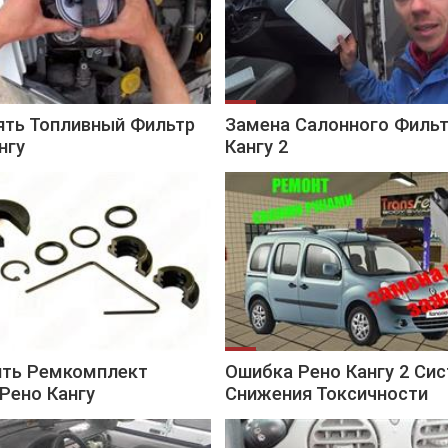
ять Топливный Фильтр
Замена Салонного Фильт
нгу
Кангу 2
ить Ремкомплект
Ошибка Рено Кангу 2 Си
Рено Кангу
Снижения Токсичности