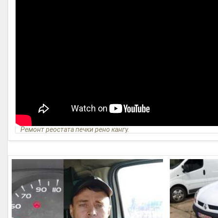
Ремонт реостата печки рено кангу.