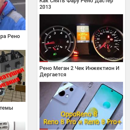
Как Снять Фару Рено Дастер
2013
ра Рено
Рено Меган 2 Чек Инжектион И
Дергается
стемы