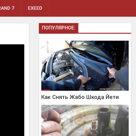
AND 7
EXEED
ПОПУЛЯРНОЕ:
Как Снять Жабо Шкода Йети