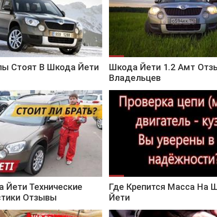
пы Стоят В Шкода Йети
Шкода Йети 1.2 Амт Отз
Владельцев
а Йети Технические
Где Крепится Масса На 
стики Отзывы
Йети