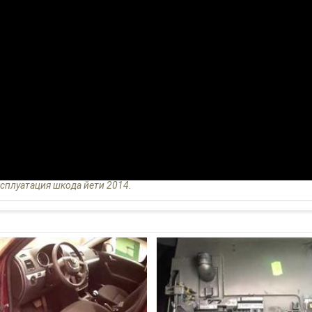
ксплуатация шкода йети 2014.