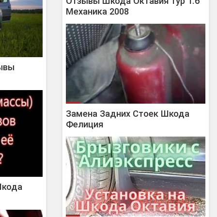
Отзывы Шкода Октавия Тур 1.6
Механика 2008
ывы
Замена Задних Стоек Шкода
Фелиция
Шкода