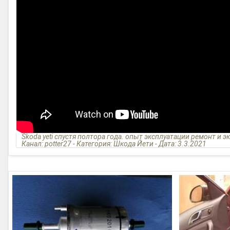
Skoda yeti спустя полтора года. опыт эксплуатации ремонт и э
Канал: potter27 - Категория: Шкода Йети - Дата: 3.3.2021