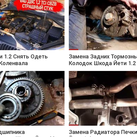
 1.2 Снять Одеть
Замена Задних Тормозн
Коленвала
Колодок Шкода Йети 1.2
дшипника
Замена Радиатора Печк