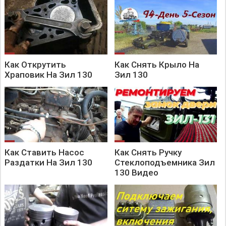
Как Открутить
Как Снять Крыло На
Храповик На Зил 130
Зил 130
Как Ставить Насос
Как Снять Ручку
Раздатки На Зил 130
Стеклоподъемника Зил
130 Видео