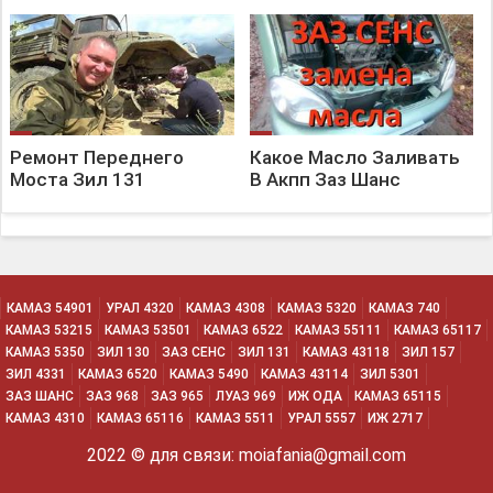
Ремонт Переднего
Какое Масло Заливать
Моста Зил 131
В Акпп Заз Шанс
КАМАЗ 54901
УРАЛ 4320
КАМАЗ 4308
КАМАЗ 5320
КАМАЗ 740
КАМАЗ 53215
КАМАЗ 53501
КАМАЗ 6522
КАМАЗ 55111
КАМАЗ 65117
КАМАЗ 5350
ЗИЛ 130
ЗАЗ СЕНС
ЗИЛ 131
КАМАЗ 43118
ЗИЛ 157
ЗИЛ 4331
КАМАЗ 6520
КАМАЗ 5490
КАМАЗ 43114
ЗИЛ 5301
ЗАЗ ШАНС
ЗАЗ 968
ЗАЗ 965
ЛУАЗ 969
ИЖ ОДА
КАМАЗ 65115
КАМАЗ 4310
КАМАЗ 65116
КАМАЗ 5511
УРАЛ 5557
ИЖ 2717
2022 © для связи: moiafania@gmail.com