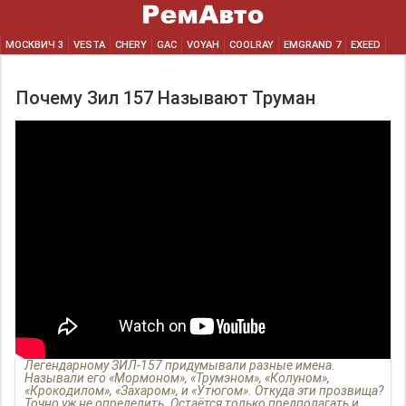
МОСКВИЧ 3
VESTA
CHERY
GAC
VOYAH
COOLRAY
EMGRAND 7
EXEED
Почему Зил 157 Называют Труман
Легендарному ЗИЛ-157 придумывали разные имена.
Называли его «Мормоном», «Трумэном», «Колуном»,
«Крокодилом», «Захаром», и «Утюгом». Откуда эти прозвища?
Точно уж не определить. Остаётся только предполагать и