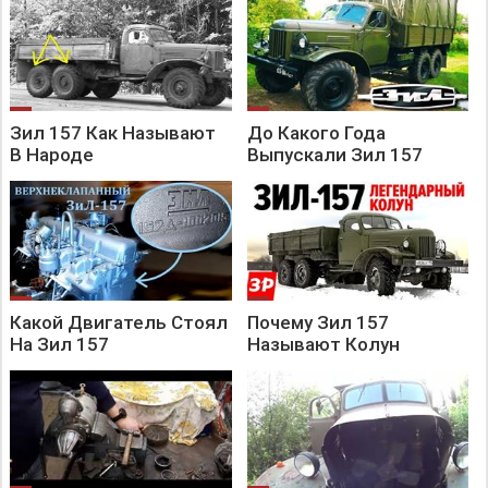
Зил 157 Как Называют
До Какого Года
В Народе
Выпускали Зил 157
Какой Двигатель Стоял
Почему Зил 157
На Зил 157
Называют Колун