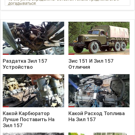
догадываться.
Читайте статьи на Дзен канале «Грязные руки»
Раздатка Зил 157
Зис 151 И Зил 157
Устройство
Отличия
Какой Карбюратор
Какой Расход Топлива
Лучше Поставить На
На Зил 157
Зил 157