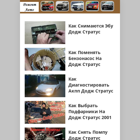
Как Снимаются Эбу
Додж Стратус
Как Поменять
Бензонасос На
Додж Стратус
Как
Диагностировать
Акпп Додж Стратус
Как Выбрать
Подфарники На
Додж Стратус 2001
Как Снять Помпу
Додж Стратус