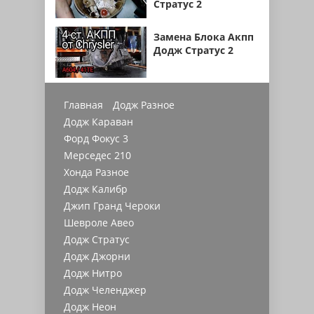
Стратус 2
Замена Блока Акпп
Додж Стратус 2
Главная
Додж Разное
Додж Караван
Форд Фокус 3
Мерседес 210
Хонда Разное
Додж Калибр
Джип Гранд Чероки
Шевроле Авео
Додж Стратус
Додж Джорни
Додж Нитро
Додж Челенджер
Додж Неон