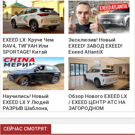
EXEED LX: Круче Чем
Эксклюзив! Новый
RAV4, ТИГУАН Или
EXEED! ЗАВОД EXEED!
SPORTAGE! Китай
Exeed AtlantiX
Окончательно Захватил
Рынок Автомобилей!
Научились! Новый
Обзор Нового EXEED LX
EXEED LX У Людей
/ EXEED ЦЕНТР АТС НА
РАЗРЫВ Шаблона,
ЗАГОРОДНОМ
Которые Его
Протестировали.
СЕЙЧАС СМОТРЯТ: