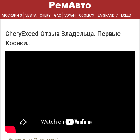
МОСКВИЧ 3
VESTA
CHERY
GAC
VOYAH
COOLRAY
EMGRAND 7
EXEED
CheryExeed Отзыв Владельца. Первые
Косяки..
#нашицены #CheryExeed