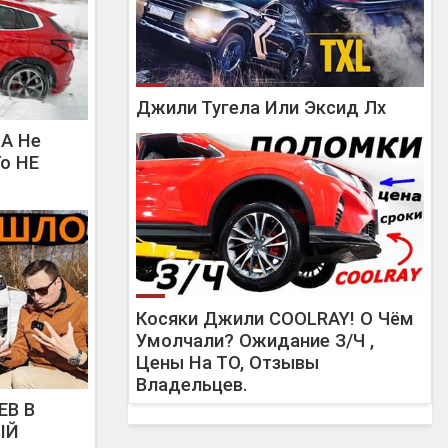
Джили Тугела Или Эксид Лх
А Не
То НЕ
Косяки Джили COOLRAY! О Чём
Умолчали? Ожидание З/Ч ,
Цены На ТО, Отзывы
Владельцев.
ЕВ В
ЫЙ