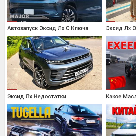
Автозапуск Эксид Лх С Ключа
Эксид Лх О
Эксид Лх Недостатки
Какое Масл