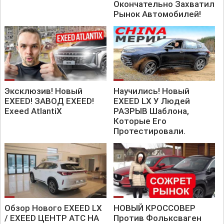
Окончательно Захватил
Рынок Автомобилей!
Эксклюзив! Новый
Научились! Новый
EXEED! ЗАВОД EXEED!
EXEED LX У Людей
Exeed AtlantiX
РАЗРЫВ Шаблона,
Которые Его
Протестировали.
Обзор Нового EXEED LX
НОВЫЙ КРОССОВЕР
/ EXEED ЦЕНТР АТС НА
Против Фольксваген