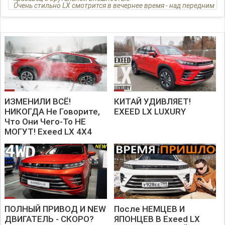
Очень стильно LX смотрится в вечернее время - над передним
бампером и на двери багажника загораются светодиодные
полосы, соединяющие оптику.
В Exeed LX силовая установка всего одна- турбомотор 1,5 с
отдачей 147сил в сочетании с вариатором. Полного привода,
увы, нет.
Интерьер нового Exeed LX выглядит очень технологично и
современно. Фурнитура отделки стильная, объединенные
панелью экраны приборов и мультимедиа смотрятся модно.
Более подробно об особенностях Exeed LX смотрите в нашем
видеообзоре
В путешествии, в городском ритме, на лёгком бездорожье за
городом, Exeed LX смотрится безупречно и справляется с
возникающими небольшими трудностями. Мы ехали и по
ИЗМЕНИЛИ ВСЁ!
КИТАЙ УДИВЛЯЕТ!
лесной неровной дороге, и выезжали на шоссе- наш
НИКОГДА Не Говорите,
EXEED LX LUXURY
автомобиль справился везде.
Exeed LX комфортен на дальние расстояния, удобные сидения,
Что Они Чего-То НЕ
вместительный багажник. Современные технологии делают
МОГУТ! Exeed LX 4X4
поездку в этом автомобиле привлекательной и интересной. О
них мы рассказывали в видеообзоре
Exeed LX - это кроссовер как для молодых современных и
амбициозных людей, и его можно рассматривать как
комфортный семейный автомобиль!
EXEED LX - а стоит ли он своих денег ?
ПОЛНЫЙ ПРИВОД И NEW
После НЕМЦЕВ И
ДВИГАТЕЛЬ - СКОРО?
ЯПОНЦЕВ В Exeed LX