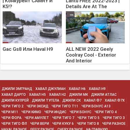
| Конкурент CAMRY И
Lantu FREE 2022-2023 |
K5!?
Details Are At The
Bottom Of The Video
Gac Gs8 Или Haval H9
ALL NEW 2022 Geely
Coolray Cool - Exterior
And Interior
ДЖИЛИ ЭМГРАНД
ХАВАЛ ДЖУЛИАН
ХАВАЛ H6
ХАВАЛ H9
ХАВАЛ ДАРГО
ХАВАЛ H5
ХАВАЛ H2
ДЖИЛИ МК
ДЖИЛИ АТЛАС
ДЖИЛИ КУЛРЕЙ
ДЖИЛИ ТУГЕЛА
ДЖИЛИ СК
ХАВАЛ Ф7
ХАВАЛ Ф7Х
ЧЕРИ ТИГО 2
ЧЕРИ ЭКСИД
ЧЕРИ ТИГО Т11
ЧЕРИ БОНУС А13
ЧЕРИ М11
ЧЕРИ КИМО
ЧЕРИ ИНДИС
ЧЕРИ БОНУС
ЧЕРИ ТИГО 4
ЧЕРИ ФОРА
ЧЕРИ АМУЛЕТ
ЧЕРИ ТИГО 7
ЧЕРИ ТИГО 5
ЧЕРИ ТИГО 3
ЧЕРИ ТИГО ФЛ
ЧЕРИ ВЕРИ
ЧЕРИ КУКУ 6
ЧЕРИ ТИГО 8
ЧЕРИ РАЗНОЕ
HAVAL РАЗНОЕ
GEELY РАЗНОЕ
CHERY РАЗНОЕ
НА ГЛАВНУЮ