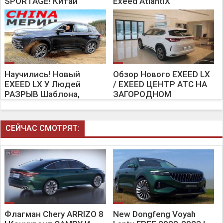
SPORTAGE! Китай
Exeed AtlantiX
Окончательно Захватил
Рынок Автомобилей!
Научились! Новый
Обзор Нового EXEED LX
EXEED LX У Людей
/ EXEED ЦЕНТР АТС НА
РАЗРЫВ Шаблона,
ЗАГОРОДНОМ
Которые Его
Протестировали.
СЕЙЧАС СМОТРЯТ:
Флагман Chery ARRIZO 8
New Dongfeng Voyah