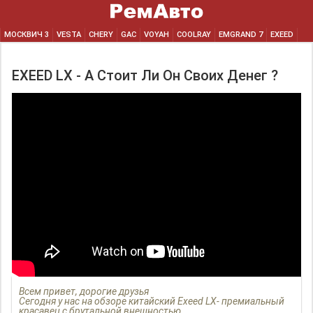
МОСКВИЧ 3
VESTA
CHERY
GAC
VOYAH
COOLRAY
EMGRAND 7
EXEED
EXEED LX - А Стоит Ли Он Своих Денег ?
Всем привет, дорогие друзья
Сегодня у нас на обзоре китайский Exeed LX- премиальный
красавец с брутальной внешностью