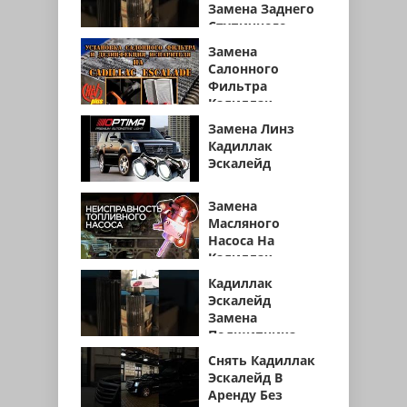
Замена Заднего
Ступичного
Подшипника
Замена
Салонного
Фильтра
Кадиллак
Эскалейд 2018
Замена Линз
Кадиллак
Эскалейд
Замена
Масляного
Насоса На
Кадиллак
Эскалейд
Кадиллак
Эскалейд
Замена
Подшипника
Полуоси
Снять Кадиллак
Эскалейд В
Аренду Без