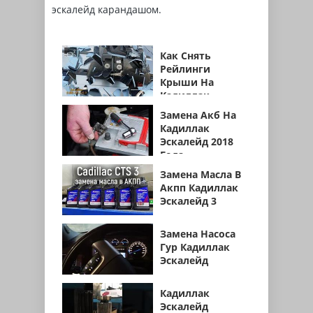
эскалейд карандашом.
Как Снять
Рейлинги
Крыши На
Кадиллак
Эскалейд
Замена Акб На
Кадиллак
Эскалейд 2018
Года
Замена Масла В
Акпп Кадиллак
Эскалейд 3
Замена Насоса
Гур Кадиллак
Эскалейд
Кадиллак
Эскалейд