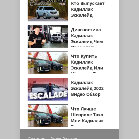
Кто Выпускает
Кадиллак
Эскалейд
Диагностика
Кадиллак
Эскалейд Чем
Прочитать
Что Купить
Кадиллак
Эскалейд Или
Шевроле Тахо
Кадиллак
Эскалейд 2022
Видео Обзор
Что Лучше
Шевроле Тахо
Или Кадиллак
Эскалейд
Главная
Додж Разное