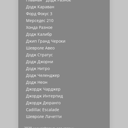
Додж Караван
Форд Фокус 3
Мерседес 210
Хонда Разное
Додж Калибр
Джип Гранд Чероки
Шевроле Авео
Додж Стратус
Додж Джорни
Додж Нитро
Додж Челенджер
Додж Неон
Джордж Чарджер
Джордж Интерпид
Джордж Дюранго
Cadillac Escalade
Шевроле Лачетти