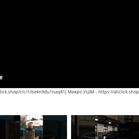
lick.shop/r/c/1rbekn9du1naq81j Микро УШМ - https://aliclick.shop/