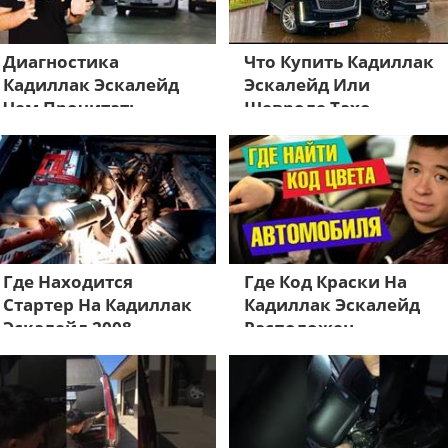
Диагностика
Что Купить Кадиллак
Кадиллак Эскалейд
Эскалейд Или
Чем Прочитать
Шевроле Тахо
Где Находится
Где Код Краски На
Стартер На Кадиллак
Кадиллак Эскалейд
Эскалейд 2008
Расположен