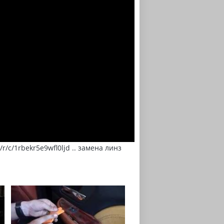
r/c/1rbekr5e9wfl0ljd .. замена линз