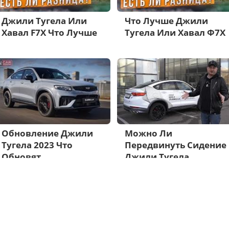
Джили Тугела Или
Что Лучше Джили
Хавал F7X Что Лучше
Тугела Или Хавал Ф7Х
Обновление Джили
Можно Ли
Тугела 2023 Что
Передвинуть Сидение
Обновят
Джили Тугела