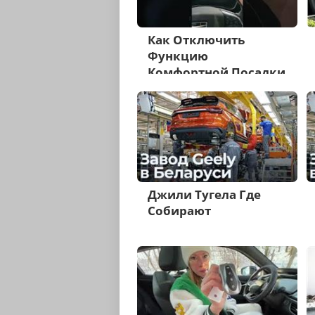
Как Отключить
Функцию
Комфортной Посадки
Джили Тугела
Джили Тугела Где
Собирают