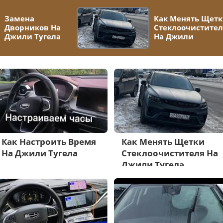
Замена
Как Менять Щет
Дворников На
Стеклоочистител
Джили Тугела
На Джили
Как Настроить Время
Как Менять Щетки
На Джили Тугела
Стеклоочистителя На
Джили Тугела