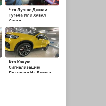
Что Лучше Джили
Тугела Или Хавал
Дарго
Кто Какую
Сигнализацию
Поставил На Джили
Тугела