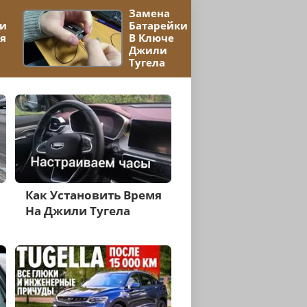
Замена
ки
Батарейки
я
В Ключе
Джили
Тугела
Как Установить Время
На Джили Тугела