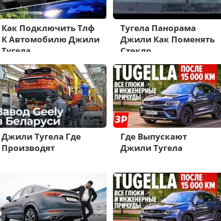
Как Подключить Тлф
Тугела Панорама
К Автомобилю Джили
Джили Как Поменять
Тугела
Стекло
Джили Тугела Где
Где Выпускают
Производят
Джили Тугела