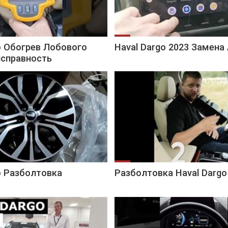
o Обогрев Лобового
Haval Dargo 2023 Замена
исправность
o Разболтовка
Разболтовка Haval Dargo