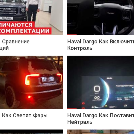
o Сравнение
Haval Dargo Как Включит
ций
Контроль
o Как Светят Фары
Haval Dargo Как Постави
Нейтраль