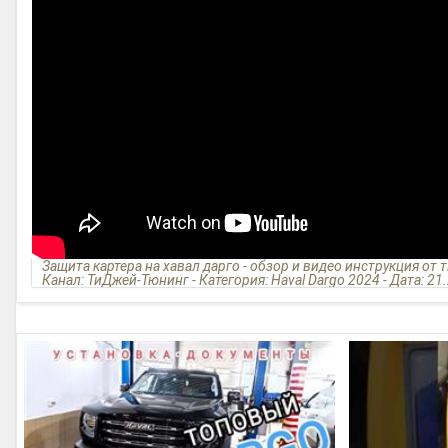
Защита картера на хавал дарго - обзор и видео инструкция от 
Канал: ТиДжей-Тюнинг - Категория: Haval Dargo 2024 - Дата: 21