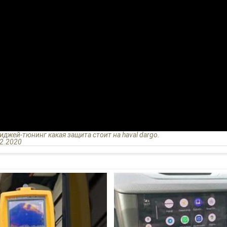
тиджей-тюнинг какая защита стоит на haval dargo.
.2.2020