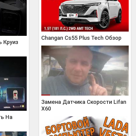
Changan Cs55 Plus Tech Обзор
ь Круиз
Замена Датчика Скорости Lifan
X60
ть На