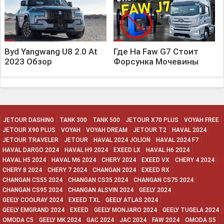
Byd Yangwang U8 2.0 At
Где На Faw G7 Стоит
2023 Обзор
Форсунка Мочевины
JETOUR DASHING
TANK 300
TANK 500
JETOUR X70 PLUS
VOYAH FREE
JETOUR X90 PLUS
VOYAH
VOYAH DREAM
JETOUR T2
HAVAL 2024
JETOUR TRAVELER
JETOUR
HAVAL 2024 JOLION
HAVAL 2024 F7
HAVAL DARGO 2024
HAVAL H9 2024
EXEED LX
HAVAL H6 2024
HAVAL H5 2024
HAVAL M6 2024
CHERY 2024
EXEED VX
CHERY 4 2024
CHERY 8 2024
CHERY 7 2024
CHANGAN 2024
EXEED RX
CHANGAN CS55 2024
CHANGAN CS35 2024
CHANGAN CS75 2024
CHANGAN CS95 2024
CHANGAN ALSVIN 2024
GEELY 2024
GEELY COOLRAY 2024
EXEED TXL
GEELY ATLAS 2024
GEELY EMGRAND 2024
EXEED
GEELY MONJARO 2024
GEELY TUGELA 2024
OMODA C5
GEELY MK 2024
GAC 2024
JAC 2024
FAW 2024
OMODA S5