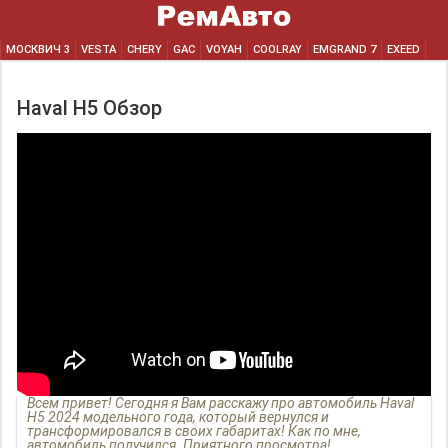
МОСКВИЧ 3
VESTA
CHERY
GAC
VOYAH
COOLRAY
EMGRAND 7
EXEED
Haval H5 Обзор
Всем привет! Сегодня я Вам расскажу про автомобиль Haval
H5 2024 модельного года, который вернулся и
трансформировался в своих габаритах! Как по мне,
автомобиль получился. Приятного просмотра!