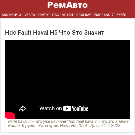
МОСКВИЧ 3
VESTA
CHERY
GAC
VOYAH
COOLRAY
EMGRAND 7
EXEED
Hdc Fault Haval H5 Что Это Значит
Взял haval h5 - это уже не hover! hdc fault haval h5 что это значит.
Канал: Я рулю - Категория: Haval H5 2024 - Дата: 21.2.2023