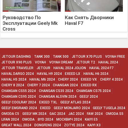
Руководство По
Как Снять Дворники
Эксплуатации Geely Mk
Haval F7
Cross
JETOUR DASHING
TANK 300
TANK 500
JETOUR X70 PLUS
VOYAH FREE
JETOUR X90 PLUS
VOYAH
VOYAH DREAM
JETOUR T2
HAVAL 2024
JETOUR TRAVELER
JETOUR
HAVAL 2024 JOLION
HAVAL 2024 F7
HAVAL DARGO 2024
HAVAL H9 2024
EXEED LX
HAVAL H6 2024
HAVAL H5 2024
HAVAL M6 2024
CHERY 2024
EXEED VX
CHERY 4 2024
CHERY 8 2024
CHERY 7 2024
CHANGAN 2024
EXEED RX
CHANGAN CS55 2024
CHANGAN CS35 2024
CHANGAN CS75 2024
CHANGAN CS95 2024
CHANGAN ALSVIN 2024
GEELY 2024
GEELY COOLRAY 2024
EXEED TXL
GEELY ATLAS 2024
GEELY EMGRAND 2024
EXEED
GEELY MONJARO 2024
GEELY TUGELA 2024
OMODA C5
GEELY MK 2024
GAC 2024
JAC 2024
FAW 2024
OMODA S5
LIFAN 2024
OMODA
BYD 2024
МОСКВИЧ 2024
KAIYI E5
GREAT WALL 2024
DONGFENG 2024
ZOTYE 2024
KAIYI X3