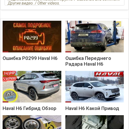
Другие видео. / Other videos.
1. HAVAL H6 2021 Hайден первый владелец! / One of the first
owners
Ошибка P0299 Haval H6
Ошибка Переднего
Радара Haval H6
Haval H6 Гибрид Обзор
Haval H6 Какой Привод