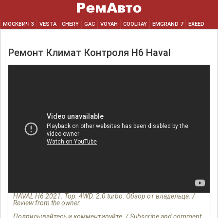
МОСКВИЧ 3
VESTA
CHERY
GAC
VOYAH
COOLRAY
EMGRAND 7
EXEED
Ремонт Климат Контроля H6 Haval
HAVAL H6 2021. Top. 4WD. 2.0 turbo. Обзор от владельца. /
Review from the owner.
Подписывайтесь и комментируйте. / Subscribe and comment.