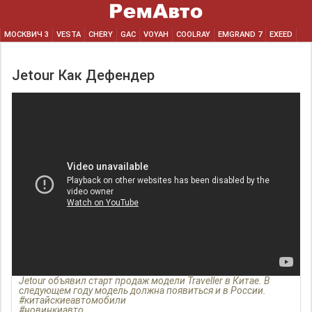
МОСКВИЧ 3
VESTA
CHERY
GAC
VOYAH
COOLRAY
EMGRAND 7
EXEED
Jetour Как Дефендер
Jetour объявил старт продаж модели Traveller в Китае. В
следующем году модель должна появиться и в России.
#китайскиеавтомобили
#новинкиавто