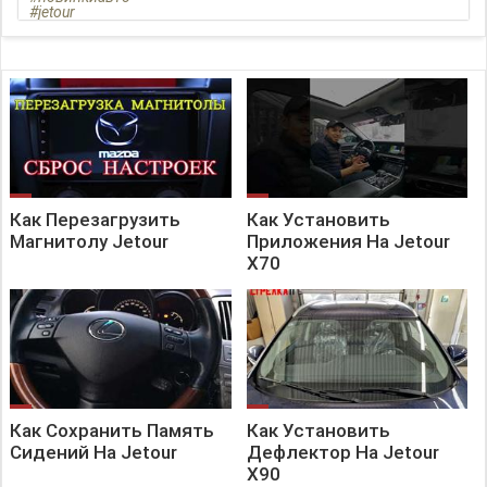
#jetour
#jetourtraveller
#chery
#landroverdefender
#havaldargo
#кроссоверы
Как Перезагрузить
Как Установить
Магнитолу Jetour
Приложения На Jetour
X70
Как Сохранить Память
Как Установить
Сидений На Jetour
Дефлектор На Jetour
X90