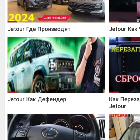
Jetour Где Производят
Jetour Как
Jetour Как Дефендер
Как Переза
Jetour