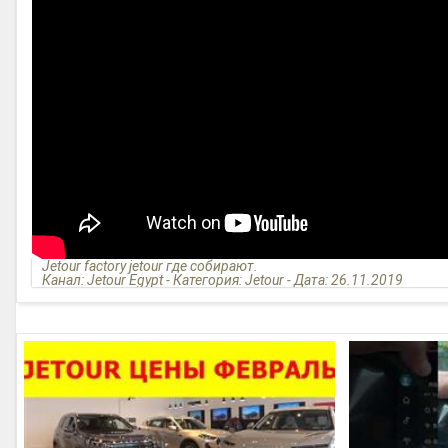
Jetour factory jetour где собирают.
Канал: Jetour Egypt - Категория: Jetour - Дата: 26.11.2019