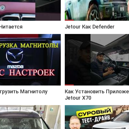
 Читается
Jetour Как Defender
грузить Магнитолу
Как Установить Приложе
Jetour X70