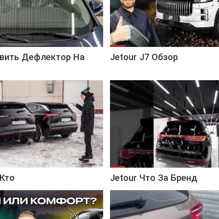
овить Дефлектор На
Jetour J7 Обзор
 Кто
Jetour Что За Бренд