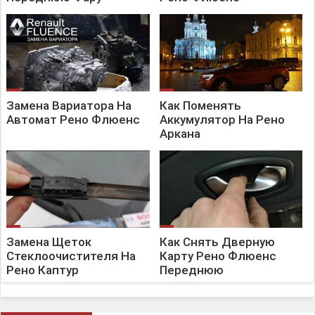
Замена Вариатора На
Как Поменять
Автомат Рено Флюенс
Аккумулятор На Рено
Аркана
Замена Щеток
Как Снять Дверную
Стеклоочистителя На
Карту Рено Флюенс
Рено Каптур
Переднюю