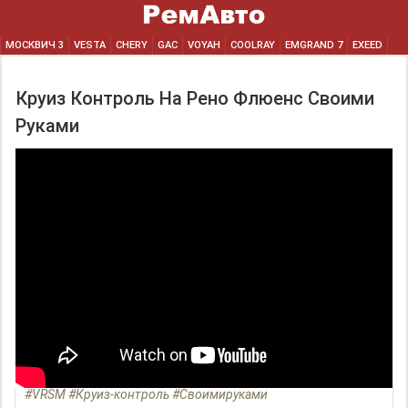
МОСКВИЧ 3
VESTA
CHERY
GAC
VOYAH
COOLRAY
EMGRAND 7
EXEED
Круиз Контроль На Рено Флюенс Своими
Руками
#VRSM #Круиз-контроль #Своимируками