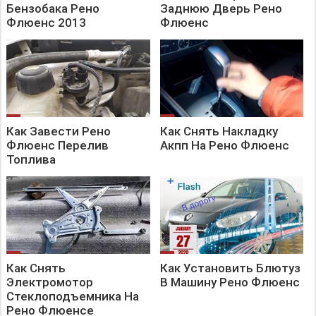
Бензобака Рено
Заднюю Дверь Рено
Флюенс 2013
Флюенс
Как Завести Рено
Как Снять Накладку
Флюенс Перелив
Акпп На Рено Флюенс
Топлива
Как Снять
Как Установить Блютуз
Электромотор
В Машину Рено Флюенс
Стеклоподъемника На
Рено Флюенсе