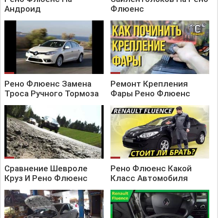
Для возврата в меню используйте клавишу Q.
Андроид
Флюенс
Все что вы делаете на ваш страх и риск) Удачи вам и до новых
встреч! Круиз контроль на рено флюенс своими руками.
Рено Флюенс Замена
Ремонт Крепления
Троса Ручного Тормоза
Фары Рено Флюенс
Сравнение Шевроле
Рено Флюенс Какой
Круз И Рено Флюенс
Класс Автомобиля