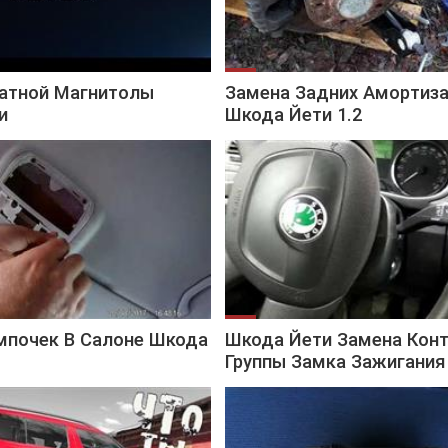
атной Магнитолы
Замена Задних Амортиз
и
Шкода Йети 1.2
мпочек В Салоне Шкода
Шкода Йети Замена Кон
Группы Замка Зажигания