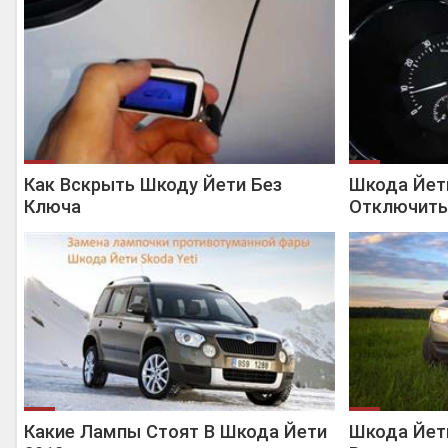
Как Вскрыть Шкоду Йети Без
Шкода Йет
Ключа
Отключить
Какие Лампы Стоят В Шкода Йети
Шкода Йет