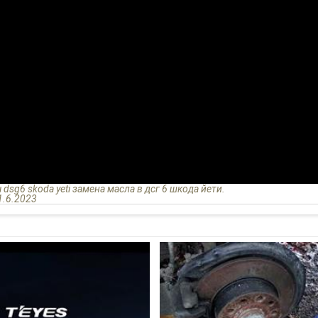
sg6 skoda yeti замена масла в дсг 6 шкода йети.
1.6.2023