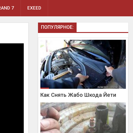
AND 7
EXEED
ПОПУЛЯРНОЕ:
Как Снять Жабо Шкода Йети