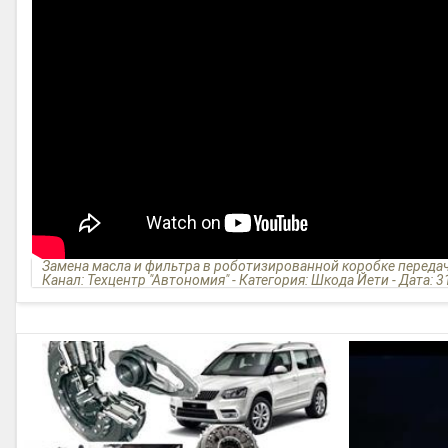
Замена масла и фильтра в роботизированной коробке передач d
Канал: Техцентр "Автономия" - Категория: Шкода Йети - Дата: 3