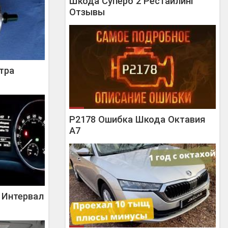
Шкода Суперб 2 Рестайлинг
Отзывы
тра
P2178 Ошибка Шкода Октавия
А7
 Интервал