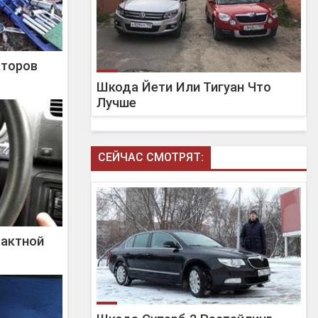
аторов
Шкода Йети Или Тигуан Что
Лучше
СЕЙЧАС СМОТРЯТ:
тактной