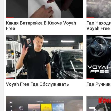
Какая Батарейка В Ключе Voyah
Где Наход
Free
Voyah Free
Voyah Free Где Обслуживать
Где Ручник