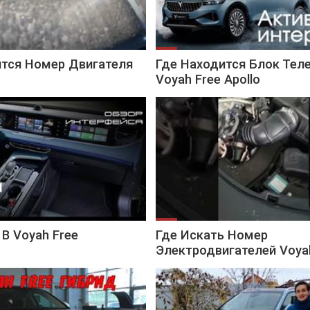
ится Номер Двигателя
Где Находится Блок Тел
Voyah Free Apollo
 В Voyah Free
Где Искать Номер
Электродвигателей Voya