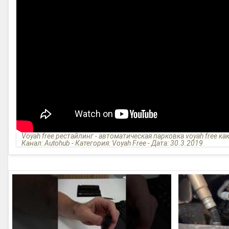
Voyah free рестайлинг - автоматическая парковка voyah free ка
Канал: Autohub - Категория: Voyah Free - Дата: 30.3.2019