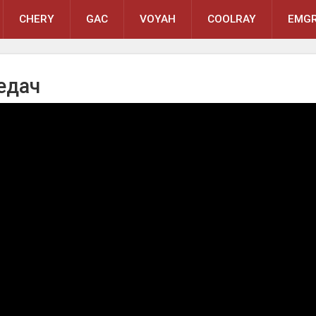
CHERY
GAC
VOYAH
COOLRAY
EMGR
едач