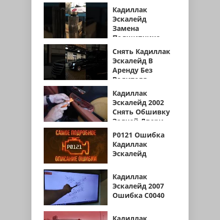
Эскалейд
Кадиллак
Эскалейд
Замена
Подшипника
Полуоси
Снять Кадиллак
Эскалейд В
Аренду Без
Водителя
Кадиллак
Эскалейд 2002
Снять Обшивку
Задней Двери
P0121 Ошибка
Кадиллак
Эскалейд
Кадиллак
Эскалейд 2007
Ошибка С0040
Кадиллак