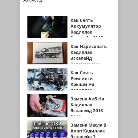
Как Снять
Аккумулятор
Кадиллак
Эскалейд 2016
Года
Как Нарисовать
Кадиллак
Эскалейд
Карандашом
Как Снять
Рейлинги
Крыши На
Кадиллак
Эскалейд
Замена Акб На
Кадиллак
Эскалейд 2018
Года
Замена Масла В
Акпп Кадиллак
Эскалейд 3