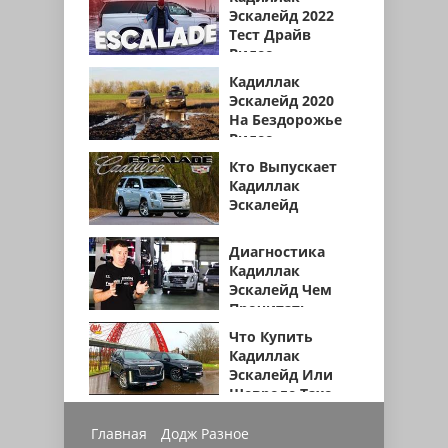
Эскалейд 2022
Тест Драйв
Видео
Кадиллак
Эскалейд 2020
На Бездорожье
Видео
Кто Выпускает
Кадиллак
Эскалейд
Диагностика
Кадиллак
Эскалейд Чем
Прочитать
Что Купить
Кадиллак
Эскалейд Или
Шевроле Тахо
Главная
Додж Разное