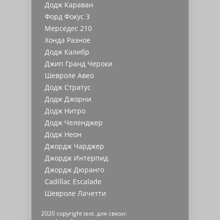
Додж Караван
Форд Фокус 3
Мерседес 210
Хонда Разное
Додж Калибр
Джип Гранд Чероки
Шевроле Авео
Додж Стратус
Додж Джорни
Додж Нитро
Додж Челенджер
Додж Неон
Джордж Чарджер
Джордж Интерпид
Джордж Дюранго
Cadillac Escalade
Шевроле Лачетти
2020 copyright text. для связи: