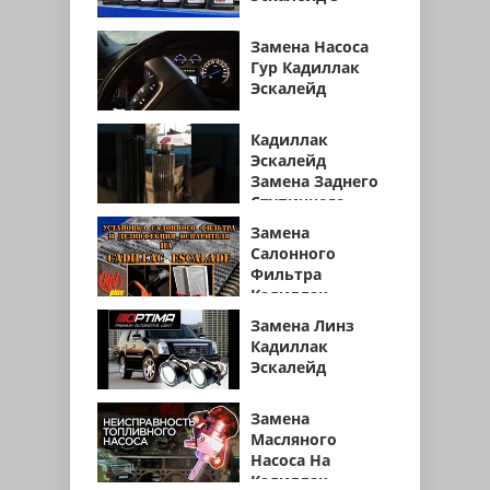
Замена Насоса
Гур Кадиллак
Эскалейд
Кадиллак
Эскалейд
Замена Заднего
Ступичного
Подшипника
Замена
Салонного
Фильтра
Кадиллак
Эскалейд 2018
Замена Линз
Кадиллак
Эскалейд
Замена
Масляного
Насоса На
Кадиллак