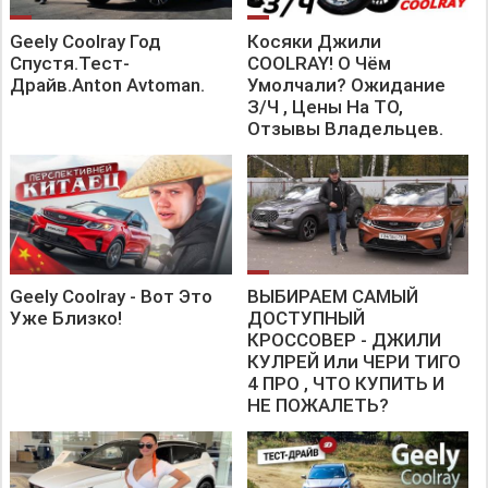
--------------
#IvanSkachkov #Geely #Авто
Geely Coolray Год
Косяки Джили
VK - https://vk.com/id128453940
Спустя.Тест-
COOLRAY! О Чём
ОДНОКЛАССНИКИ - https://ok.ru/ivan.skachkov1 @777Ivan
Драйв.Anton Avtoman.
Умолчали? Ожидание
Проблемы Geely Coolray до 10.000 км от владельца @Ivan
З/Ч , Цены На ТО,
Skachkov
Отзывы Владельцев.
Geely Coolray - Вот Это
ВЫБИРАЕМ САМЫЙ
Уже Близко!
ДОСТУПНЫЙ
КРОССОВЕР - ДЖИЛИ
КУЛРЕЙ Или ЧЕРИ ТИГО
4 ПРО , ЧТО КУПИТЬ И
НЕ ПОЖАЛЕТЬ?