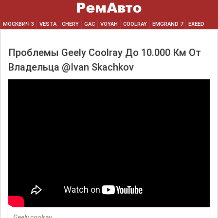
МОСКВИЧ 3
VESTA
CHERY
GAC
VOYAH
COOLRAY
EMGRAND 7
EXEED
Проблемы Geely Coolray До 10.000 Км От
Владельца @Ivan Skachkov
Geely coolray