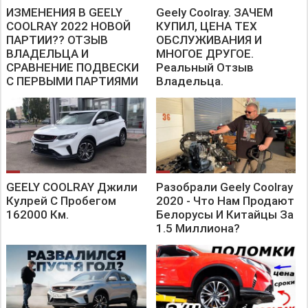
https://elcrucce.by/zaschitnie-nakidki/
ИЗМЕНЕНИЯ В GEELY
Geely Coolray. ЗАЧЕМ
COOLRAY 2022 НОВОЙ
КУПИЛ, ЦЕНА ТЕХ
Инстаграм elCrucce
https://instagram.com/elcruche.by?utm_medium=copy_link
ПАРТИИ?? ОТЗЫВ
ОБСЛУЖИВАНИЯ И
ВЛАДЕЛЬЦА И
МНОГОЕ ДРУГОЕ.
Остальной товар ищите на сайте https://elcrucce.by/
СРАВНЕНИЕ ПОДВЕСКИ
Реальный Отзыв
Geely Atlas pro вилео
С ПЕРВЫМИ ПАРТИЯМИ
Владельца.
https://youtube.com/playlist?list=PL0z86Sl_xI1-
O680lC9P9zVclYVBKKnB1
Видео про VW TAOS
https://youtube.com/playlist?list=PL0z86Sl_xI1-
NiI4IjZYJ3xBHT8w1pFvI
Видео про Geely Tugella FY11
https://www.youtube.com/playlist?list=PL0z86Sl_xI1-
dfJjkYi3LHBSdLE-byvNg
GEELY COOLRAY Джили
Разобрали Geely Coolray
Видео про Geely coolray
Кулрей С Пробегом
2020 - Что Нам Продают
https://www.youtube.com/playlist?
list=PL0z86Sl_xI18FSdVPJki3GlbSvx5a2oiR
162000 Км.
Белорусы И Китайцы За
1.5 Миллиона?
Видео про Geely Atlas
https://www.youtube.com/playlist?list=PL0z86Sl_xI18XotUobrh-
jHCGJ_UwcaiZ
--------------------
На развитие канала
Номер карты
4177 5311 2802 0586
до 04/24
Заранее СПАСИБО !!!