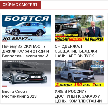
СЕЙЧАС СМОТРЯТ:
Почему Их СКУПАЮТ?
ОН СДЕРЖАЛ
Джили Кулрей 2 Года И
ОБЕЩАНИЕ! БЕЛДЖИ
Вопросов Накопилось!
НАЧИНАЕТ ВЫПУСК
Но Geely Ждут По
СЕДАНА ДЛЯ РОССИИ!
Полгода!
[GEELY EMGRAND 7 NEW
2022]
Веста Спорт
УЖЕ В РОССИИ?
Рестайлинг 2023
ДОСТУПЕН К ЗАКАЗУ?
ЦЕНЫ, КОМПЛЕКТАЦИИ
И ТД. | Geely Preface