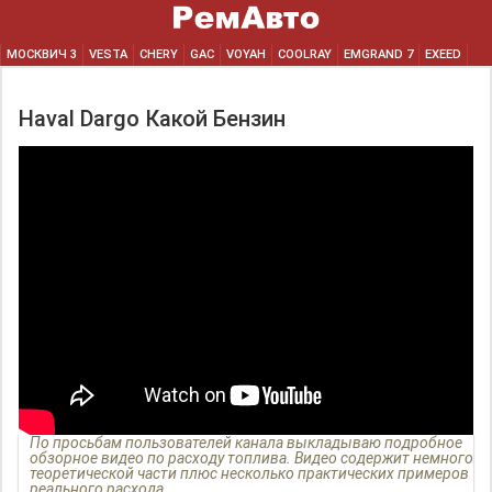
МОСКВИЧ 3
VESTA
CHERY
GAC
VOYAH
COOLRAY
EMGRAND 7
EXEED
Haval Dargo Какой Бензин
По просьбам пользователей канала выкладываю подробное
обзорное видео по расходу топлива. Видео содержит немного
теоретической части плюс несколько практических примеров
реального расхода.