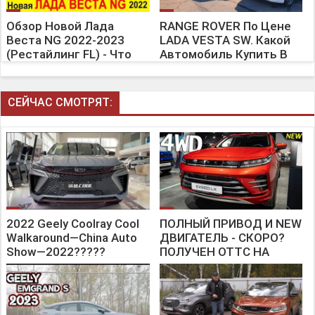
Обзор Новой Лада
RANGE ROVER По Цене
Веста NG 2022-2023
LADA VESTA SW. Какой
(Рестайлинг FL) - Что
Автомобиль Купить В
Изменилось В
2023 Году? Илья Ушаев
Экстерьере И Салоне
Автоподбор Форсаж
СЕЙЧАС СМОТРЯТ:
2022 Geely Coolray Cool
ПОЛНЫЙ ПРИВОД И NEW
Walkaround—China Auto
ДВИГАТЕЛЬ - СКОРО?
Show—2022?????
ПОЛУЧЕН ОТТС НА
Cool,???????
EXEED LX 4WD |