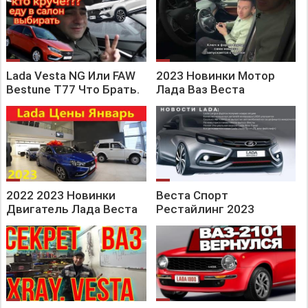
Lada Vesta NG Или FAW
2023 Новинки Мотор
Bestune T77 Что Брать.
Лада Ваз Веста
2022 2023 Новинки
Веста Спорт
Двигатель Лада Веста
Рестайлинг 2023