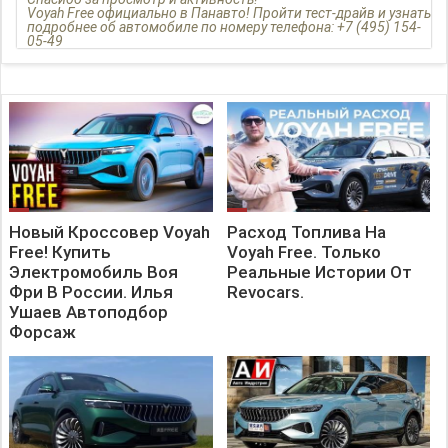
Voyah Free официально в Панавто! Пройти тест-драйв и узнать
подробнее об автомобиле по номеру телефона: +7 (495) 154-
05-49
__________________________________________________________
Subscribe: https://www.youtube.com/c/PanavtoReels
Яндекс.Дзен - https://zen.yandex.ru/panavtoreels
TikTok – https://www.tiktok.com/@panavtoreels
__________________________________________________________
ALEKSEY MERCEDES -
https://www.youtube.com/c/ALEKSEYMERCEDES
__________________________________________________________
Подробнее об автомобиле на официальном сайте Voyah
Панавто https://voyah-panavto.ru/
Voyah Free официально в Панавто! | ALEKSEY MERCEDES
Новый Кроссовер Voyah
Расход Топлива На
Free! Купить
Voyah Free. Только
Электромобиль Воя
Реальные Истории От
Фри В России. Илья
Revocars.
Ушаев Автоподбор
Форсаж