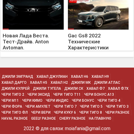
Новая Лада Веста.
Gac Gs8 2022
Тест-Драйв. Anton
Технические
Avtoman.
Характеристики
ДЖИЛИ ЭМГРАНД
ХАВАЛ ДЖУЛИАН
ХАВАЛ H6
ХАВАЛ H9
ХАВАЛ ДАРГО
ХАВАЛ H5
ХАВАЛ H2
ДЖИЛИ МК
ДЖИЛИ АТЛАС
ДЖИЛИ КУЛРЕЙ
ДЖИЛИ ТУГЕЛА
ДЖИЛИ СК
ХАВАЛ Ф7
ХАВАЛ Ф7Х
ЧЕРИ ТИГО 2
ЧЕРИ ЭКСИД
ЧЕРИ ТИГО Т11
ЧЕРИ БОНУС А13
ЧЕРИ М11
ЧЕРИ КИМО
ЧЕРИ ИНДИС
ЧЕРИ БОНУС
ЧЕРИ ТИГО 4
ЧЕРИ ФОРА
ЧЕРИ АМУЛЕТ
ЧЕРИ ТИГО 7
ЧЕРИ ТИГО 5
ЧЕРИ ТИГО 3
ЧЕРИ ТИГО ФЛ
ЧЕРИ ВЕРИ
ЧЕРИ КУКУ 6
ЧЕРИ ТИГО 8
ЧЕРИ РАЗНОЕ
HAVAL РАЗНОЕ
GEELY РАЗНОЕ
CHERY РАЗНОЕ
НА ГЛАВНУЮ
2022 © для связи: moiafania@gmail.com