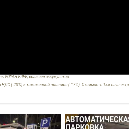
ь VOYAH FREE, если сел аккумулятор.
 НДС (-20%) и таможенной пошлине (-17%). Стоимость 1км на электр