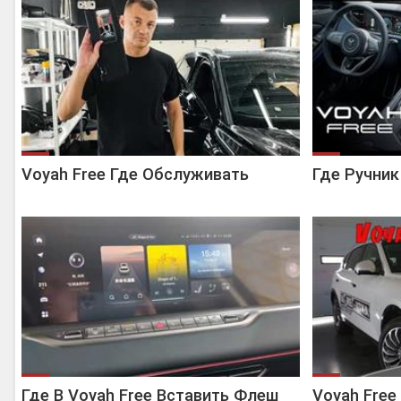
Voyah Free Где Обслуживать
Где Ручник
Где В Voyah Free Вставить Флеш
Voyah Free