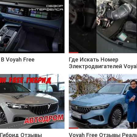
 В Voyah Free
Где Искать Номер
Электродвигателей Voya
 Гибрид Отзывы
Voyah Free Отзывы Реал