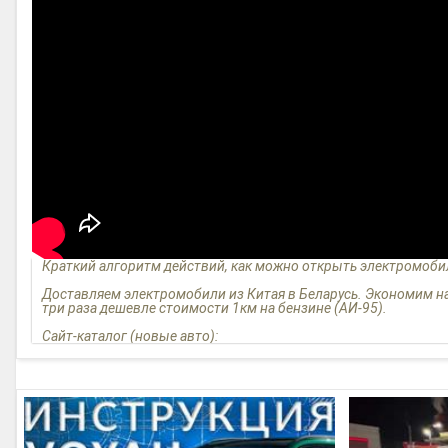
Краткий алгоритм действий, как можно открыть электромобил
Доставляем электромобили из Китая в Беларусь. Экономим на
три раза дешевле стоимости 1км на бензине (АИ-95).
Сайт-каталог (новые авто):