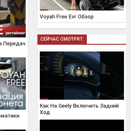
Voyah Free Evr Обзор
СЕЙЧАС СМОТРЯТ:
ка Передач
Как На Geely Включить Задний
Ход
ематики