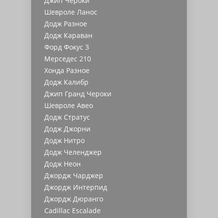
Джип Чероки
Шевроле Ланос
Додж Разное
Додж Караван
Форд Фокус 3
Мерседес 210
Хонда Разное
Додж Калибр
Джип Гранд Чероки
Шевроле Авео
Додж Стратус
Додж Джорни
Додж Нитро
Додж Челенджер
Додж Неон
Джордж Чарджер
Джордж Интерпид
Джордж Дюранго
Cadillac Escalade