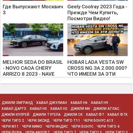
Где Выпускают Москвич
Geely Coolray 2023 Года -
3
Прежде Чем Купить,
Посмотри Видео!
MELHOR SEDA DO BRASIL
НОВАЯ LADA VESTA SW
- NOVO CAOA CHERY
CROSS NG ЗА 2.000.000?
ARRIZO 8 2023 - NAVE
ЧТО ИМЕЕМ ЗА ЭТИ
SOBRE RODAS!
ДЕНЬГИ
ДЖИЛИ ЭМГРАНД
ХАВАЛ ДЖУЛИАН
ХАВАЛ H6
ХАВАЛ H9
ХАВАЛ ДАРГО
ХАВАЛ H5
ХАВАЛ H2
ДЖИЛИ МК
ДЖИЛИ АТЛАС
ДЖИЛИ КУЛРЕЙ
ДЖИЛИ ТУГЕЛА
ДЖИЛИ СК
ХАВАЛ Ф7
ХАВАЛ Ф7Х
ЧЕРИ ТИГО 2
ЧЕРИ ЭКСИД
ЧЕРИ ТИГО Т11
ЧЕРИ БОНУС А13
ЧЕРИ М11
ЧЕРИ КИМО
ЧЕРИ ИНДИС
ЧЕРИ БОНУС
ЧЕРИ ТИГО 4
ЧЕРИ ФОРА
ЧЕРИ АМУЛЕТ
ЧЕРИ ТИГО 7
ЧЕРИ ТИГО 5
ЧЕРИ ТИГО 3