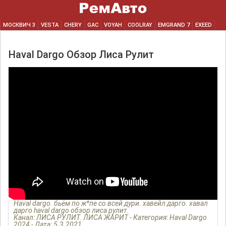
МОСКВИЧ 3
VESTA
CHERY
GAC
VOYAH
COOLRAY
EMGRAND 7
EXEED
Haval Dargo Обзор Лиса Рулит
Haval dargo. бьём по ж*пе со всей дури. хавейл дарго. хавал
дарго haval dargo обзор лиса рулит.
Канал: ЛИСА РУЛИТ. ЛИСА ЖАРИТ - Категория: Haval Dargo
2024 - Дата: 5.3.2021