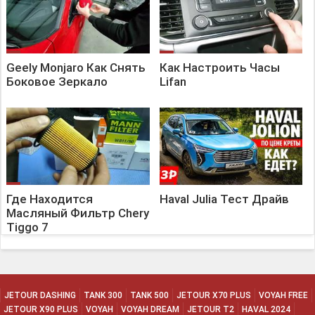
Geely Monjaro Как Снять
Как Настроить Часы
Боковое Зеркало
Lifan
Где Находится
Haval Julia Тест Драйв
Масляный Фильтр Chery
Tiggo 7
JETOUR DASHING
TANK 300
TANK 500
JETOUR X70 PLUS
VOYAH FREE
JETOUR X90 PLUS
VOYAH
VOYAH DREAM
JETOUR T2
HAVAL 2024