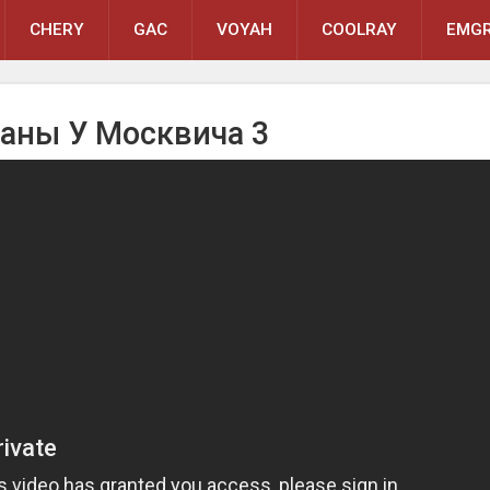
CHERY
GAC
VOYAH
COOLRAY
EMGR
аны У Москвича 3